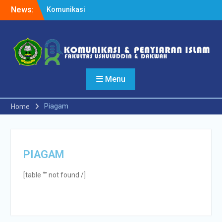
News:
Komunikasi
Transformatif: Peran
Strategis Jurusan KPI IAIN
Sultan Amai Gorontalo
dalam Dinamika Sosial
Modern
Potensi Jurusan KPI IAIN
Menu
Sultan Amai Gorontalo
dalam Era Disrupsi Media
Untuk Menjadi Poros
Piagam
Home
Dakwah Digital
Pelantikan PNS IAIN
Gorontalo: 18 Abdi Negara
Siap Gebrak Pendidikan
PIAGAM
[table “” not found /]